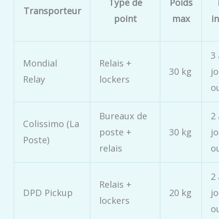
Type de
Poids
Transporteur
point
max
in
3 
Mondial
Relais +
30 kg
j
Relay
lockers
o
Bureaux de
2 
Colissimo (La
poste +
30 kg
j
Poste)
relais
o
2 
Relais +
DPD Pickup
20 kg
j
lockers
o