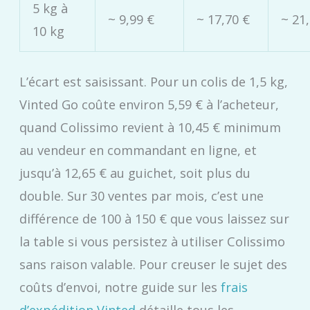
5 kg à
~ 9,99 €
~ 17,70 €
~ 21
10 kg
L’écart est saisissant. Pour un colis de 1,5 kg,
Vinted Go coûte environ 5,59 € à l’acheteur,
quand Colissimo revient à 10,45 € minimum
au vendeur en commandant en ligne, et
jusqu’à 12,65 € au guichet, soit plus du
double. Sur 30 ventes par mois, c’est une
différence de 100 à 150 € que vous laissez sur
la table si vous persistez à utiliser Colissimo
sans raison valable. Pour creuser le sujet des
coûts d’envoi, notre guide sur les
frais
d’expédition Vinted
détaille tous les