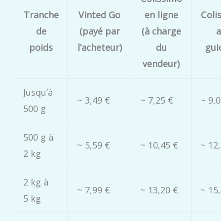
Tranche
Vinted Go
en ligne
Coli
de
(payé par
(à charge
poids
l’acheteur)
du
gui
vendeur)
Jusqu’à
~ 3,49 €
~ 7,25 €
~ 9,
500 g
500 g à
~ 5,59 €
~ 10,45 €
~ 12
2 kg
2 kg à
~ 7,99 €
~ 13,20 €
~ 15
5 kg